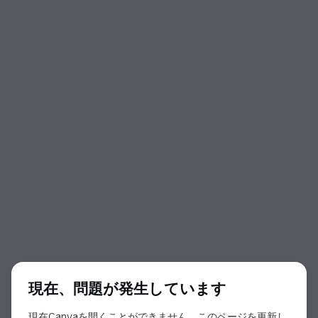
ダイアログの開始
現在、問題が発生しています
現在Canvaを開くことができません。このページを更新し